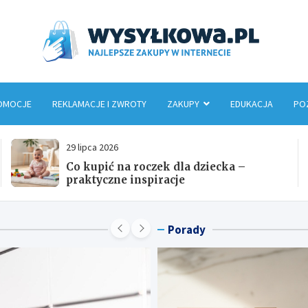
Wys
OMOCJE
REKLAMACJE I ZWROTY
ZAKUPY
EDUKACJA
PO
29 lipca 2026
Jak stworzyć garderobę, która poprawia
samopoczucie?
Porady