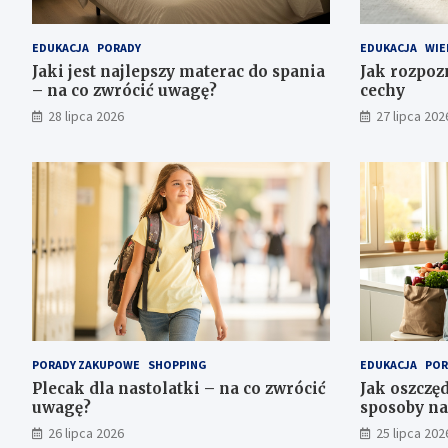
EDUKACJA
PORADY
EDUKACJA
WIE
Jaki jest najlepszy materac do spania
Jak rozpoz
– na co zwrócić uwagę?
cechy
28 lipca 2026
27 lipca 202
PORADY ZAKUPOWE
SHOPPING
EDUKACJA
POR
Plecak dla nastolatki – na co zwrócić
Jak oszczęd
uwagę?
sposoby na
26 lipca 2026
25 lipca 202