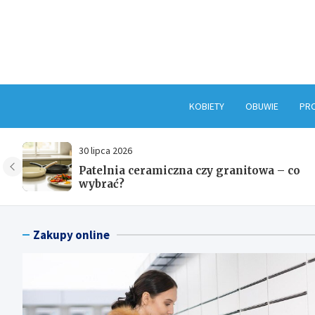
Skip
to
content
KOBIETY
OBUWIE
PR
29 lipca 2026
Co kupić na roczek dla dziecka –
praktyczne inspiracje
Zakupy online