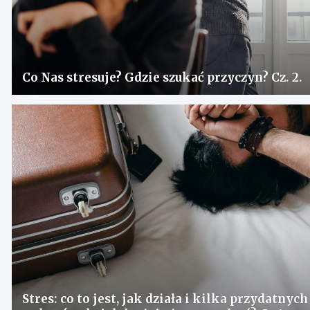
Co Nas stresuje? Gdzie szukać przyczyn? Cz. 2.
Stres: co to jest, jak działa i kilka przydatnych