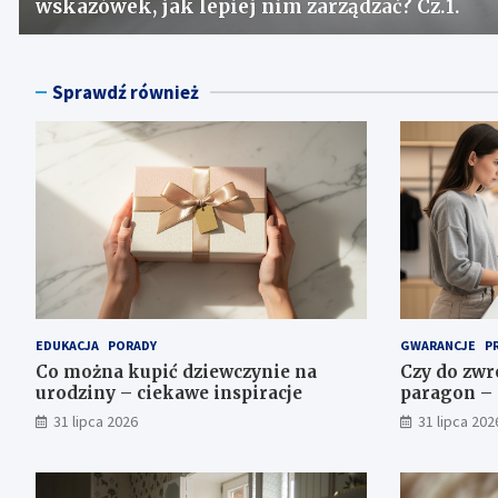
wskazówek, jak lepiej nim zarządzać? Cz.1.
Sprawdź również
EDUKACJA
PORADY
GWARANCJE
P
Co można kupić dziewczynie na
Czy do zwr
urodziny – ciekawe inspiracje
paragon – 
31 lipca 2026
31 lipca 202