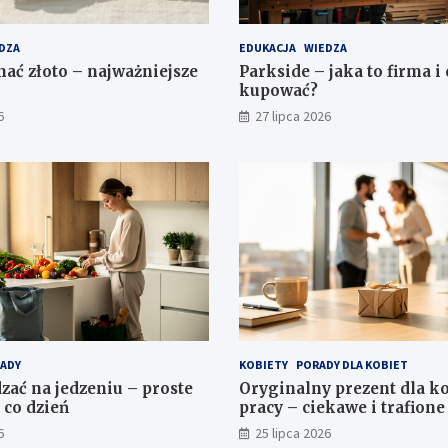
DZA
EDUKACJA
WIEDZA
nać złoto – najważniejsze
Parkside – jaka to firma i
kupować?
6
27 lipca 2026
ADY
KOBIETY
PORADY DLA KOBIET
zać na jedzeniu – proste
Oryginalny prezent dla ko
 co dzień
pracy – ciekawe i trafion
6
25 lipca 2026