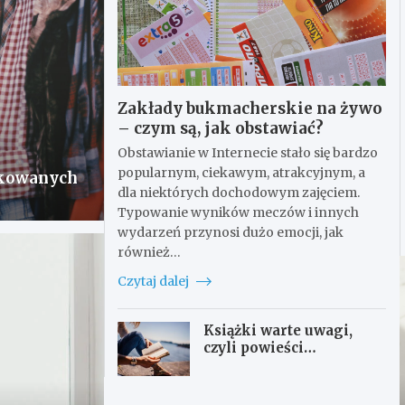
Zakłady bukmacherskie na żywo
– czym są, jak obstawiać?
Obstawianie w Internecie stało się bardzo
popularnym, ciekawym, atrakcyjnym, a
ukowanych
dla niektórych dochodowym zajęciem.
Typowanie wyników meczów i innych
wydarzeń przynosi dużo emocji, jak
również…
Czytaj dalej
Książki warte uwagi,
czyli powieści
obyczajowe na wakacje
dla każdej z nas.