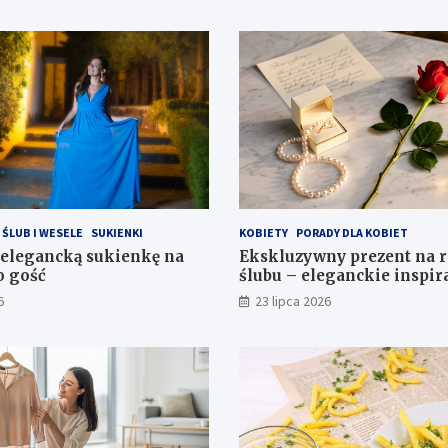
ŚLUB I WESELE
SUKIENKI
KOBIETY
PORADY DLA KOBIET
 elegancką sukienkę na
Ekskluzywny prezent na r
o gość
ślubu – eleganckie inspir
6
23 lipca 2026