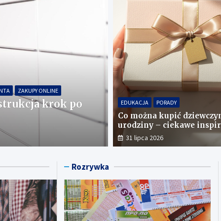
 PORADY
PRAWA KONSUMENTA
KONSUMENCKIE PORADY
LOGI
PROCEDURY NFZ I UBEZPIECZEN
o warto wiedzieć
Ile czasu jest n
EDUKACJA
PORADY
ważne terminy i 
Co można kupić dziewczy
urodziny – ciekawe inspir
12 lutego 2026
31 lipca 2026
Rozrywka