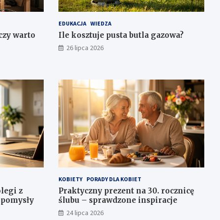
EDUKACJA
WIEDZA
 czy warto
Ile kosztuje pusta butla gazowa?
26 lipca 2026
KOBIETY
PORADY DLA KOBIET
legi z
Praktyczny prezent na 30. rocznicę
e pomysły
ślubu – sprawdzone inspiracje
24 lipca 2026