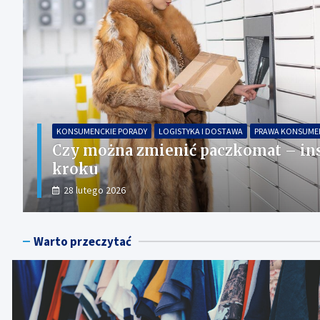
BEZPIECZEŃSTWO W E-COMMERCE
E-COMMERCE
KONSUMENCKIE
ZAKUPY ONLINE
Czy Aliexpress jest bezpieczny – c
przed zakupem?
26 lutego 2026
Warto przeczytać